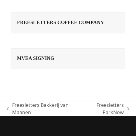
FREESLETTERS COFFEE COMPANY
MVEA SIGNING
Freesletters Bakkerij van
Freesletters
previous
next
Maanen
ParkNow
post:
post: