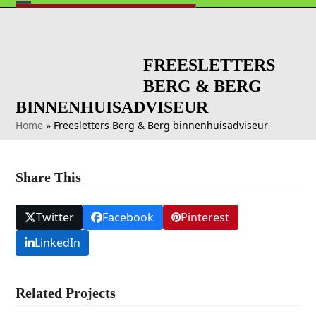
Skip
HORECAONDERNEMER? KLIK HIER!
Open
Close
to
info@logosenletters.nl
0252 - 624 401
mobile
mobile
content
menu
menu
FREESLETTERS
BERG & BERG
BINNENHUISADVISEUR
Home
»
Freesletters Berg & Berg binnenhuisadviseur
Share This
Twitter
Facebook
Pinterest
LinkedIn
Related Projects