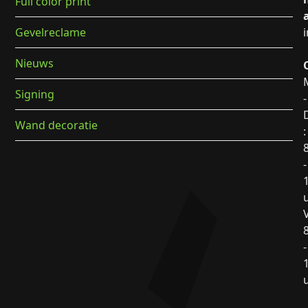
Full color print
Gevelreclame
Nieuws
Signing
-
Wand decoratie
:
-
WIJ
ZIJN
ER
V
HOOR
-