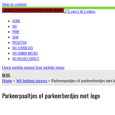
Skip to content
HORECAONDERNEMER? KLIK HIER!
HOME
WIJ
PRINT
SIGN
PROJECTEN
WIJ ZOEKEN JOU
WIJ HEBBEN NIEUWS
WIJ WILLEN CONTACT
Open mobile menu
Close mobile menu
BLOG
Home
»
Wij hebben nieuws
»
Parkeerpaaltjes of parkeerbordjes met 
Parkeerpaaltjes of parkeerbordjes met logo